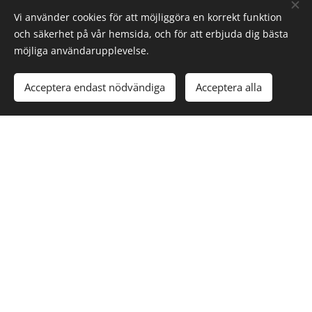
Vi använder cookies för att möjliggöra en korrekt funktion
och säkerhet på vår hemsida, och för att erbjuda dig bästa
möjliga användarupplevelse.
Acceptera endast nödvändiga
Acceptera alla
Vanliga Frågor om Bindväv, Celluliter och LPG
Behandlingar
Kan jag reducera mina celluliter med
LPG?