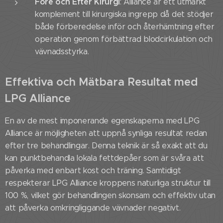
Före och Efter Kirurgi
: Alliance är ett utmärkt
komplement till kirurgiska ingrepp då det stödjer
både förberedelse inför och återhämtning efter
operation genom förbättrad blodcirkulation och
vävnadsstyrka.
Effektiva och Mätbara Resultat med
LPG Alliance
En av de mest imponerande egenskaperna med LPG
Alliance är möjligheten att uppnå synliga resultat redan
efter tre behandlingar. Denna teknik är så exakt att du
kan punktbehandla lokala fettdepåer som är svåra att
påverka med enbart kost och träning. Samtidigt
respekterar LPG Alliance kroppens naturliga struktur till
100 %, vilket gör behandlingen skonsam och effektiv utan
att påverka omkringliggande vävnader negativt.