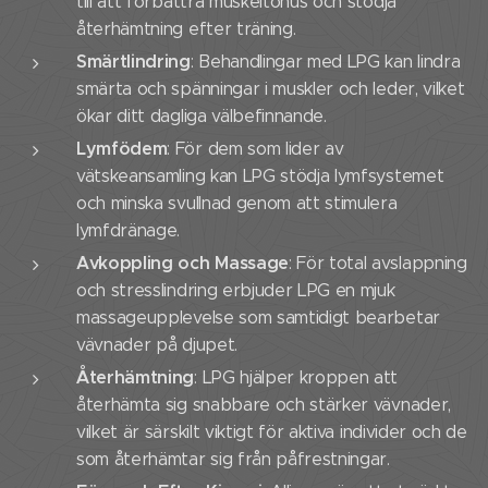
till att förbättra muskeltonus och stödja
återhämtning efter träning.
Smärtlindring
: Behandlingar med LPG kan lindra
smärta och spänningar i muskler och leder, vilket
ökar ditt dagliga välbefinnande.
Lymfödem
: För dem som lider av
vätskeansamling kan LPG stödja lymfsystemet
och minska svullnad genom att stimulera
lymfdränage.
Avkoppling och Massage
: För total avslappning
och stresslindring erbjuder LPG en mjuk
massageupplevelse som samtidigt bearbetar
vävnader på djupet.
Återhämtning
: LPG hjälper kroppen att
återhämta sig snabbare och stärker vävnader,
vilket är särskilt viktigt för aktiva individer och de
som återhämtar sig från påfrestningar.