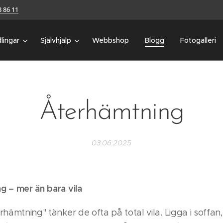
3 86 11
lingar
Självhjälp
Webbshop
Blogg
Fotogalleri
Återhämtning
03.06.2025
g – mer än bara vila
rhämtning" tänker de ofta på total vila. Ligga i soffan