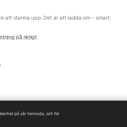
te att stanna upp. Det är att ladda om – smart.
tning på riktigt
säkerhet på vår hemsida, och för
© 2024 Worlds Collide. Alla rättigheter reserverade.
massage AB - Kaggensgatan 11 - 392 32 Kalmar -
Kontakta oss
Coo