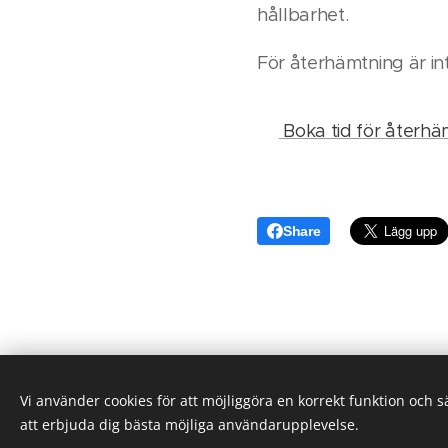
hållbarhet.
För återhämtning är in
👉
Boka tid för återhäm
Share
Vi använder cookies för att möjliggöra en korrekt funktion och 
att erbjuda dig bästa möjliga användarupplevelse.
HG 