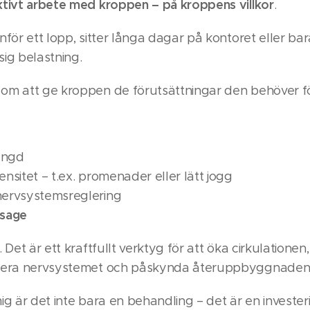
ktivt arbete med kroppen – på kroppens villkor
.
för ett lopp, sitter långa dagar på kontoret eller bara l
sig belastning.
m att ge kroppen de förutsättningar den behöver för 
mängd
nsitet – t.ex. promenader eller lätt jogg
nervsystemsreglering
sage
 Det är ett kraftfullt verktyg för att öka cirkulationen
ulera nervsystemet och påskynda återuppbyggnaden
g är det inte bara en behandling – det är en investerin