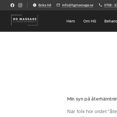
Boka tid
info@hgmassage.se
0708 - 3
Hem
Om HG
Behand
Min syn på återhämtnin
När folk hör ordet "åte