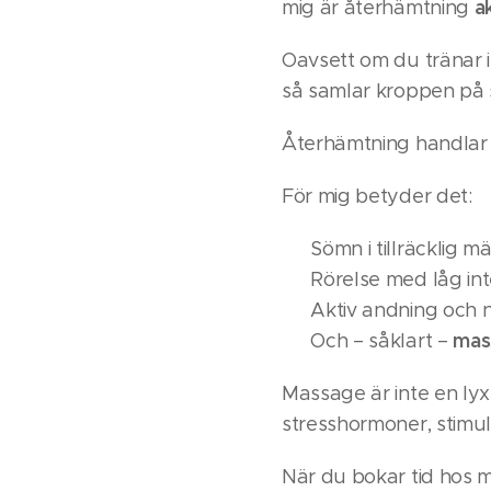
a
mig är återhämtning
Oavsett om du tränar in
så samlar kroppen på 
Återhämtning handlar o
För mig betyder det:
🔹 Sömn i tillräcklig 
🔹 Rörelse med låg inte
🔹 Aktiv andning och 
mas
🔹 Och – såklart –
Massage är inte en lyx.
stresshormoner, stim
När du bokar tid hos mi